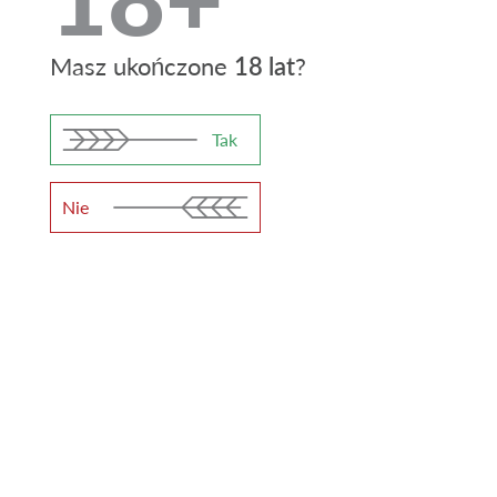
Różnorodność
Masz ukończone
18 lat
?
4,2%
11%
Gęstość (OG)
Moc (ABV)
Tak
18
Nie
Gorycz (IBU)
Rozlewane do szkła 0,5 l, PET 1 l oraz
kegach
Szklana
Butelka