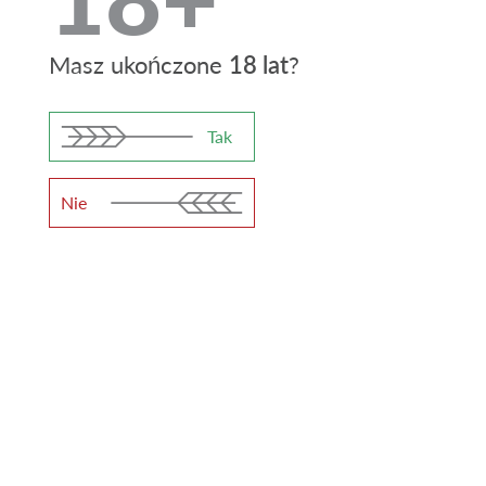
Różnorodność
Masz ukończone
18 lat
?
4,2%
11%
Gęstość (OG)
Moc (ABV)
Tak
18
Nie
Gorycz (IBU)
Rozlewane do szkła 0,5 l, PET 1 l oraz
kegach
Szklana
Butelka