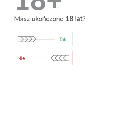
Różnorodność
Masz ukończone
18 lat
?
4,2%
11%
Gęstość (OG)
Moc (ABV)
Tak
18
Nie
Gorycz (IBU)
Rozlewane do szkła 0,5 l, PET 1 l oraz
kegach
Szklana
Butelka