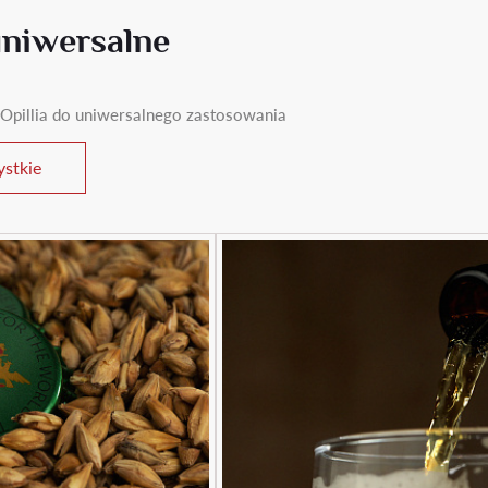
uniwersalne
Opillia do uniwersalnego zastosowania
stkie