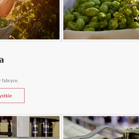
a
 fabryce.
stkie