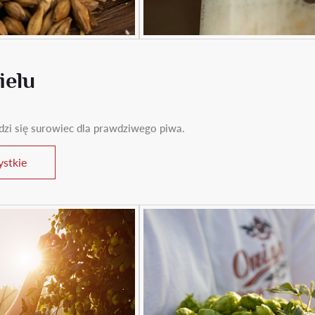
ielu
rodzi się surowiec dla prawdziwego piwa.
stkie