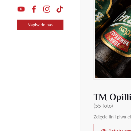
Napisz do nas
ТМ Opill
(55 foto)
Zdjęcie linii piwa
Pokaż wszy