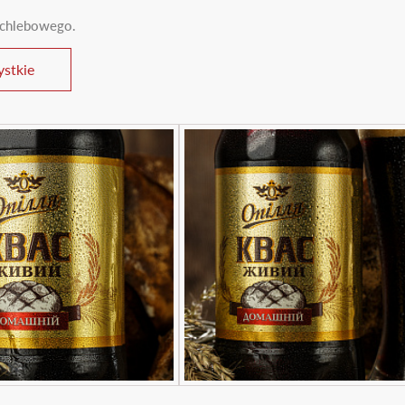
+
u chlebowego.
stkie
e
18 lat
?
k
Nie