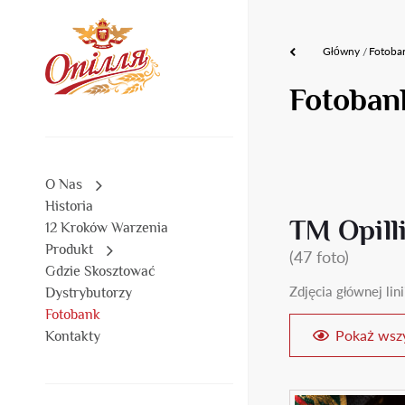
Główny
Fotoba
Fotoban
O Nas
Historia
TM Opill
12 Kroków Warzenia
Produkt
(47 foto)
Gdzie Skosztować
Zdjęcia głównej lin
Dystrybutorzy
Fotobank
Pokaż wszy
Kontakty