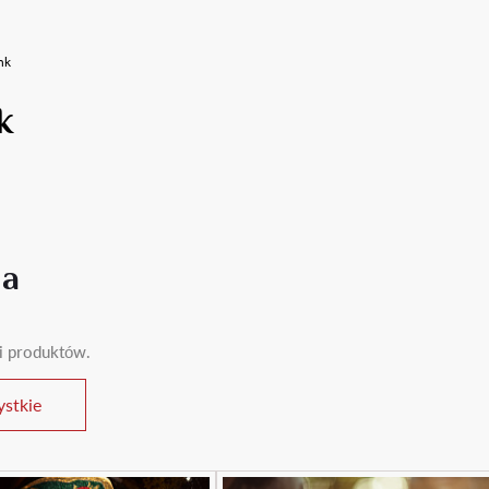
nk
k
ia
ii produktów.
stkie