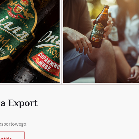
ia Export
 eksportowego.
stkie