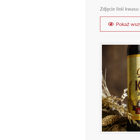
18
Zdjęcie linii kwas
Pokaż wszy
Masz ukończon
Ta