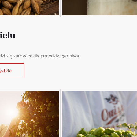
ielu
rodzi się surowiec dla prawdziwego piwa.
stkie