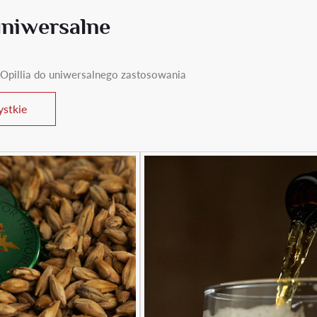
uniwersalne
Opillia do uniwersalnego zastosowania
stkie