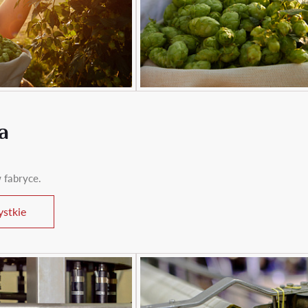
a
 fabryce.
stkie