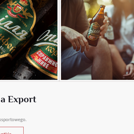
ia Export
 eksportowego.
stkie