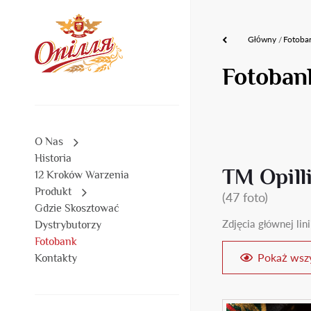
Główny
Fotoba
Fotoban
O Nas
Historia
TM Opill
12 Kroków Warzenia
Produkt
(47 foto)
Gdzie Skosztować
Zdjęcia głównej lin
Dystrybutorzy
Fotobank
Pokaż wszy
Kontakty