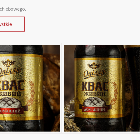
+
u chlebowego.
stkie
e
18 lat
?
k
Nie