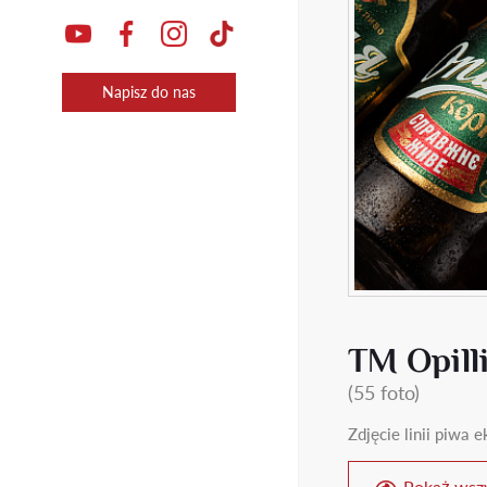
Napisz do nas
ТМ Opill
(55 foto)
Zdjęcie linii piwa
Pokaż wszy