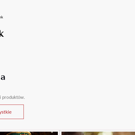
nk
k
ia
ii produktów.
stkie