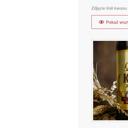
18
Zdjęcie linii kwas
Pokaż wszy
Masz ukończon
Ta