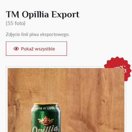
ТМ Opillia Export
(55 foto)
Zdjęcie linii piwa eksportowego.
Pokaż wszystkie
18+
Masz ukończone
18 lat
?