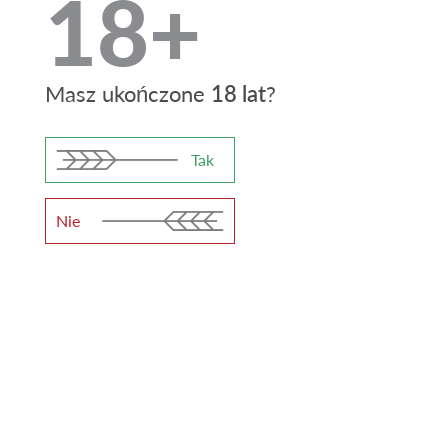
18+
15,5%
7%
Gęstość (OG)
Moc (ABV)
Masz ukończone
18 lat
?
20
Gorycz (IBU)
Tak
Nie
"Mocne" butelkowane jest w:
Beczka 30
Beczka 50
litrow
litrow