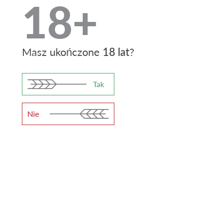
18+
12
Gorycz (IBU)
Masz ukończone
18 lat
?
Tak
"Switle" butelkowane jest w:
Nie
Alumin.
Butelka
puszka 0,5
PET 1l
l
Beczka 30
Beczka 50
litrow
litrow