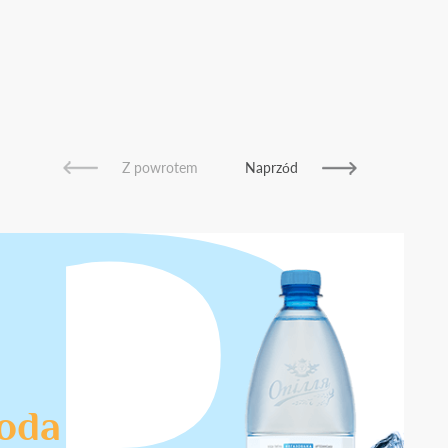
Z powrotem
Naprzód
oda