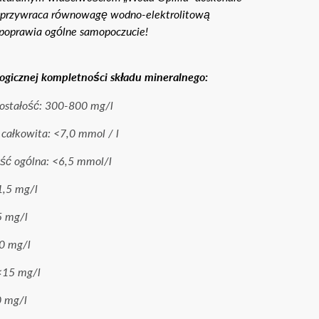
e, przywraca równowagę wodno-elektrolitową
 poprawia ogólne samopoczucie!
logicznej kompletności składu mineralnego:
ostałość: 300-800 mg/l
całkowita: <7,0 mmol / l
ść ogólna: <6,5 mmol/l
1,5 mg/l
5 mg/l
0 mg/l
<15 mg/l
0 mg/l