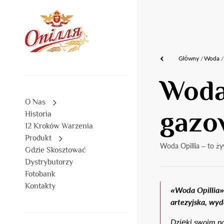
Główny
Woda
Woda
O Nas
gazo
Historia
12 Kroków Warzenia
Produkt
Woda Opillia – to ży
Gdzie Skosztować
Dystrybutorzy
Fotobank
Kontakty
«Woda Opillia»
artezyjska, wy
Dzięki swoim n