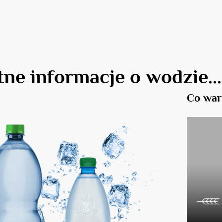
+
ne informacje o wodzie...
e
18 lat
?
Co war
k
Nie