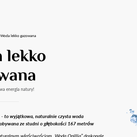
Woda lekko gazowana
 lekko
wana
wa energia natury!
 - to wyjątkowa, naturalnie czysta woda
dobywana ze studni o głębokości 167 metrów
aturalnym właściwościom „Woda Opillia” doskonale