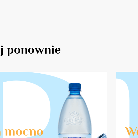
j ponownie
 mocno
W