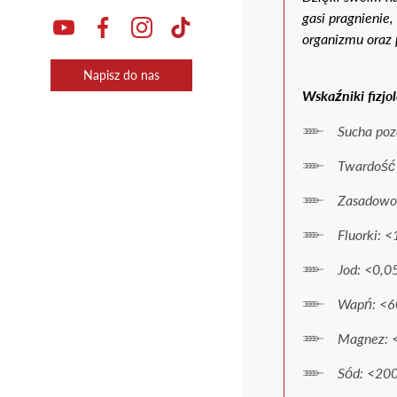
gasi pragnieni
organizmu oraz
Napisz do nas
Wskaźniki fizjo
Sucha poz
Twardość 
Zasadowo
Fluorki: <
Jod: <0,0
Wapń: <6
Magnez: 
Sód: <20