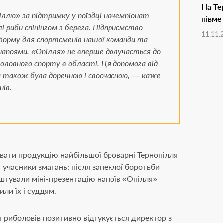
+
На Те
ллю» за підтримку у поїздці начемпіонат
півме
лі риби спінінгом з берега. Підприємство
11.11.
форму для спортсменів нашої команди та
напоями. «Опілля» не вперше долучається до
оловного спорту в області. Ця допомога від
нилось
18 років
?
 також була доречною і своєчасною, — каже
ів.
к
Ні
вати продукцію найбільшої броварні Тернопілля
і учасники змагань: після запеклої боротьби
штували міні-презентацію напоїв «Опілля»
или їх і суддям.
 риболовів позитивно відгукується директор з