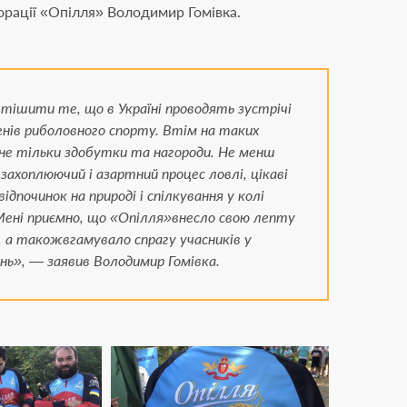
орації «Опілля» Володимир Гомівка.
тішити те, що в Україні проводять зустрічі
нів риболовного спорту. Втім на таких
і не тільки здобутки та нагороди. Не менш
захоплюючий і азартний процес ловлі, цікаві
ідпочинок на природі і спілкування у колі
Мені приємно, що «Опілля»внесло свою лепту
я, а такожвгамувало спрагу учасників у
нь», — заявив Володимир Гомівка.