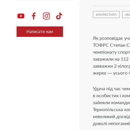
ЛАЙФСТАЙЛ
Б
Написати нам
Як розповідає уч
ТОФРС Степан Се
чемпіонату спорт
заважили на 112 
завважки 2 кілог
жерех — усього 4
Удача під час че
в особистих і ко
зайняли команди 
Тернопільська ко
невеликий досвід
доволі непоганий