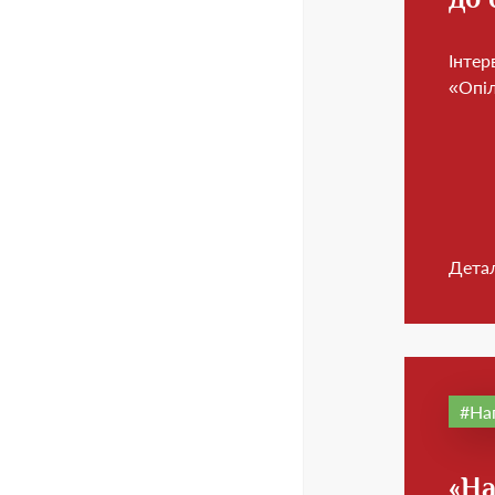
Інтер
«Опі
Дета
На
«На