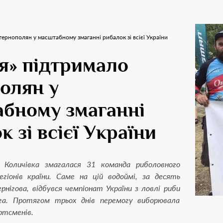
ернополян у масштабному змаганні рибалок зі всієї України
я» підтримало
олян у
бному змаганні
к зі всієї України
 Количівка змагалася 31 команда риболовного
егіонів країни. Саме на цій водоймі, за десять
ернігова, відбувся чемпіонат України з ловлі риби
ега. Протягом трьох днів перемогу виборювала
ртсменів.