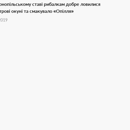
рнопільському ставі рибалкам добре ловилися
трові окуні та смакувало «Опілля»
2019