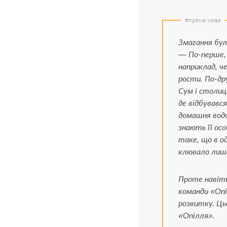
Змагання бул
— По-перше, 
наприклад, ч
рости. По-дру
Сум і столиц
де відбувавс
домашня водо
знають її ос
таке, що в о
клювало лише
Проте навіть
команди «Опі
розвитку. Цьо
«Опілля».