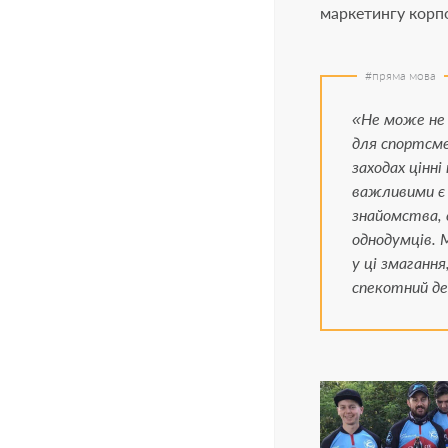
маркетингу корп
«Не може не 
для спортсме
заходах цінн
важливими є 
знайомства, в
однодумців. 
у ці змаганн
спекотний де