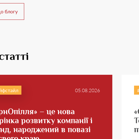
о блогу
статті
йфстайл
05.08.2026
рнОпілля» – це нова
«
рінка розвитку компанії і
Т
нд, народжений в повазі
п
свого краю