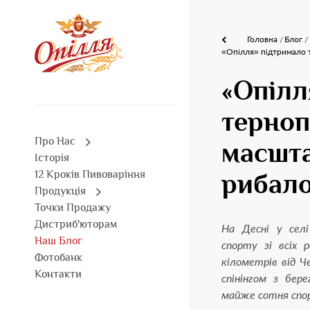
Головна
Блог
«Опілля» підтримало т
«Опілл
терноп
Про Нас
масшта
Історія
12 Кроків Пивоваріння
рибало
Продукція
Точки Продажу
Дистриб'юторам
На Десні у селі
Наш Блог
спорту зі всіх р
Фотобанк
кілометрів від Ч
Контакти
спінінгом з бер
майже сотня спо