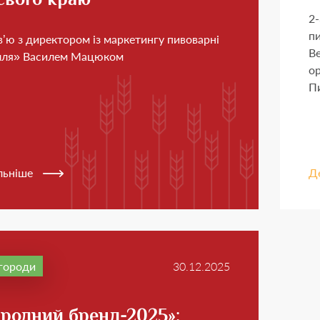
2-
пи
в’ю з директором із маркетингу пивоварні
Be
лля» Василем Мацюком
ор
Пи
льніше
Д
городи
30.12.2025
родний бренд-2025»: