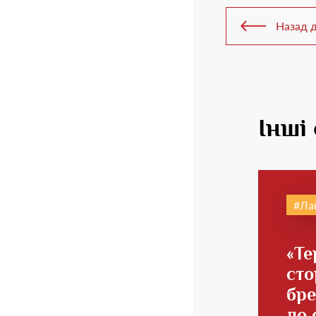
Назад д
Інші 
Ла
«Те
сто
бре
до 