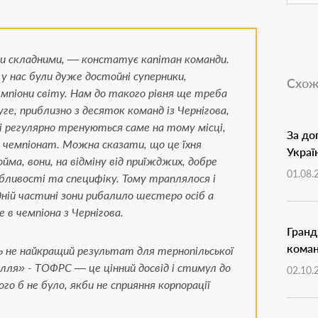
и складними, — констатує капітан команди.
у нас були дуже достойні суперники,
Схож
емпіони світу. Нам до такого рівня ще треба
ге, приблизно з десяток команд із Чернігова,
і регулярно тренуються саме на тому місці,
За до
я чемпіонат. Можна сказати, що це їхня
Украї
йма, вони, на відміну від приїжджих, добре
01.08.
обливості та специфіку. Тому траплялося і
дній частині зони рибалило шестеро осіб а
 в чемпіона з Чернігова.
Гранд
коман
 не найкращий результат для тернопільської
лля» - ТОФРС — це цінний досвід і стимул до
02.10.
го б не було, якби не сприяння корпорації