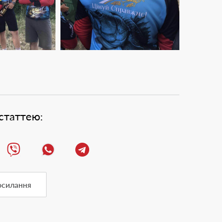
статтею:
осилання