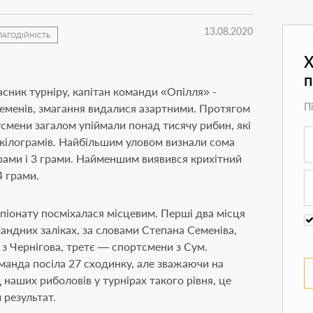
13.08.2020
ЛАГОДІЙНІСТЬ
Х
асник турніру, капітан команди «Опілля» -
П
менів, змагання видалися азартними. Протягом
смени загалом упіймали понад тисячу рибин, які
кілограмів. Найбільшим уловом визнали сома
рами і 3 грами. Найменшим виявився крихітний
 грами.
мпіонату посміхалася місцевим. Перші два місця
мандних заліках, за словами Степана Семеніва,
з Чернігова, третє — спортсмени з Сум.
манда посіла 27 сходинку, але зважаючи на
 наших риболовів у турнірах такого рівня, це
 результат.