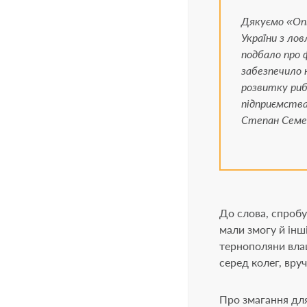
18
Дякуємо «Опі
України з лов
подбало про 
забезпечило 
розвитку риб
Вам вже випов
підприємства
Степан Семен
Та
До слова, спробу
мали змогу й інш
тернополяни вла
серед колег, вруч
Про змагання для