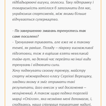
підбадьорюючі вигуки, оплески. Таку підтримку і
товариськість хотілося б запозичити для нас,
українських спортсменів, між якими більше
відчувається суперництво.
- По завершенню змагань тренуєтесь так
саме посилено?
- Тренування тривають, але вже не в такому
темпі, як раніше. Позаду – півроку виснажливої
підготовки, тож я вирішив взяти невеликий
тайм-аут, на деякий час перейти на інші види
тренувань і відновити сили.
Хочу подякувати своєму тренеру, майстру
спорту міжнародного класу Сергієві Верещаку,
завдяки якому я зміг отримати такі
результати, його внесок у мої досягнення –
неоціненний. А також щира подяка торговій
марці «Опілля», яка незмінно мені допомагає, і,
сподіваюсь, наша співпраця триватиме надалі,