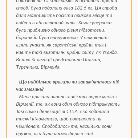
показник на 10 кілограмів. В останній третій
спробі була подолана вага 182,5 кг. Ця спроба
дала можливість посісти призове місце та
ввійти в абсолютний залік. Хоча суперники
були приблизно одного рівня підготовки,
боротьба була напруженою. У чемпіонаті
взяли участь як європейські країни, так і
навіть такі екзотичні країни світу, як Уганда.
Великі делегації представили Польща,
Туреччина, Вірменія.
- Що найбільше вразило чи запам’яталося під
час змагань?
- Мене вразила наполегливість спортсменів з
Вірменії, те, як вони один одного підтримують.
Там само і делегація зі США, яка подолала
тисячі кілометрів, щоб потрапити на
чемпіонат. Сподобалось те, наскільки вони
дружні, яка була атмосфера в залі –