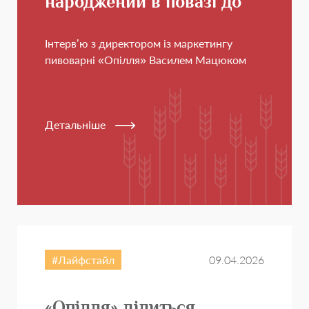
народжений в повазі до
свого краю
Інтерв’ю з директором із маркетингу
пивоварні «Опілля» Василем Мацюком
Детальніше
Лайфстайл
09.04.2026
«Опілля» ділиться