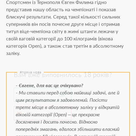
Спортсмен із Тернополя Євген Филима гідно
представив нашу область на чемпіонаті і показав
блискучі результати. Серед такої кількості сильних
суперників він посів почесне друге місце і отримав
титул віце-чемпіона світу в жимі штанги лежачи у
своїй ваговій категорії до 100 кілограмів (вікова
18+
категорія Оpen), а також став третім в абсолютному
заліку.
Вам вже виповнилось
18 років
?
- Євгене, для вас це очікувано?
- Ми ставили перед собою найвищі задачі, але й
Так
цим результатом я задоволений. Посісти
третє місце в абсолютному заліку у відкритій
Ні
віковій категорії (Open) – це прекрасне
досягнення і досить почесно. Відносно
попередніх змагань, вдалося збільшити власний