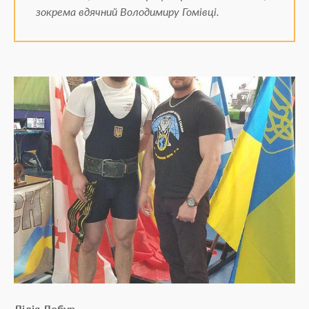
зокрема вдячний Володимиру Гомівці.
Лілія Лобур