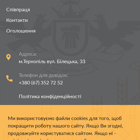
Співпраця
Контакти
Оголошення
Адреса:
м.Тернопіль вул. Білецька, 33
Чи куштували Ви лимонади
«ТернОпілля»?
Телефон для довідок:
№1: Чи куштували Ви лимонади
+380 (67) 352 72 52
«ТернОпілля»?
Політика конфіденційності
Так
НІ
З питань співпраці:
Ми використовуємо файли cookies для того, щоб
marketing@opillia.com
покращити роботу нашого сайту. Якщо Ви згодні,
продовжуйте користуватися сайтом. Якщо ні -
ПРОДОВЖИТИ
Фотобанк #справжнього