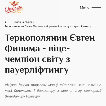
Меню
Головна
Блог
Тернополянин Євген Филима - віце-чемпіон світу з пауерліфтингу
Тернополянин Євген
Филима - віце-
чемпіон світу з
пауерліфтингу
«Щиро дякую торговій марці «Опілля», яка незмінно
мені допомагає і директору з маркетингу корпорації
Володимиру Гомівці»