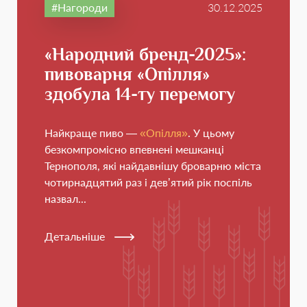
Нагороди
30.12.2025
«Народний бренд-2025»:
пивоварня «Опілля»
здобула 14-ту перемогу
Найкраще пиво —
«Опілля»
. У цьому
безкомпромісно впевнені мешканці
Тернополя, які найдавнішу броварню міста
чотирнадцятий раз і дев’ятий рік поспіль
назвал...
Детальніше