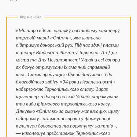
«Ми щиро вдячні нашому постійному партнеру
торговій марці «Опілля», яка активно
підтримує донорський рух. Під час здачі плазми
в центрі Biopharma Plasma у Тернополі До Дня
міста та Дня Незалежності України всі донори
як бонус отримували їх смачний справжній
квас. Своєю продукцією бренд долучився і до
благодійного забігу «34 роки Незалежності»
набережною Тернопільського ставу. Зараз
щочетверга донори по всій Україні отримують
три види фірмового тернопільського квасу.
Дякуємо «Опіллю» за смачну мотивацію, щиру
підтримку і шляхетні справи у формуванні
культури донорства та порятунку життів»,
— наголошує представник Тернопільського