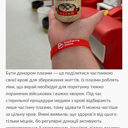
18+
Бути донором плазми — це поділитися частинкою
своєї крові для збереження життів. Із плазми роблять
Вам вже виповнилось
18 років
?
ліки, що вкрай необхідні для порятунку тяжко
поранених військових і важко хворих. Під час
стерильної процедури медики з крові відбирають
Так
лише частину плазми, тому здавати її можна частіше
за цільну кров. Вчені виявили, що здоров’я від цього
тільки міцніє, бо регулярні донації активують
Ні
кровотворення й стимулюють імунітет, відтак донори