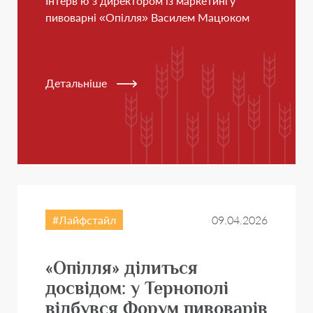
Інтерв’ю з директором із маркетингу
пивоварні «Опілля» Василем Мацюком
Детальніше
Лайфстайл
09.04.2026
«Опілля» ділиться
досвідом: у Тернополі
відбувся Форум пивоварів