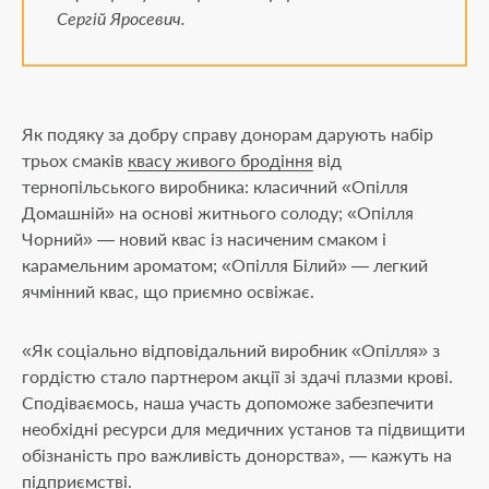
Сергій Яросевич.
Як подяку за добру справу донорам дарують набір
трьох смаків
квасу живого бродіння
від
тернопільського виробника: класичний «Опілля
Домашній» на основі житнього солоду; «Опілля
Чорний» — новий квас із насиченим смаком і
карамельним ароматом; «Опілля Білий» — легкий
ячмінний квас, що приємно освіжає.
«Як соціально відповідальний виробник «Опілля» з
гордістю стало партнером акції зі здачі плазми крові.
Сподіваємось, наша участь допоможе забезпечити
необхідні ресурси для медичних установ та підвищити
обізнаність про важливість донорства», — кажуть на
підприємстві.