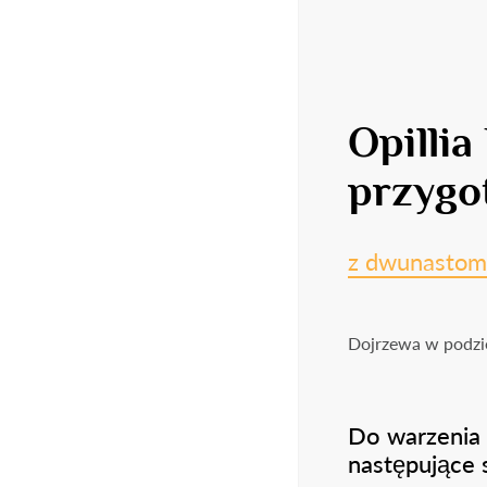
Opillia
przygo
z dwunastom
Dojrzewa w podzie
Do warzenia 
następujące s