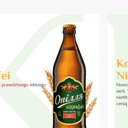
Ko
Ni
ei
Nowoś
k
prawdziwego
lekkiego
serii.
niefi
cenią