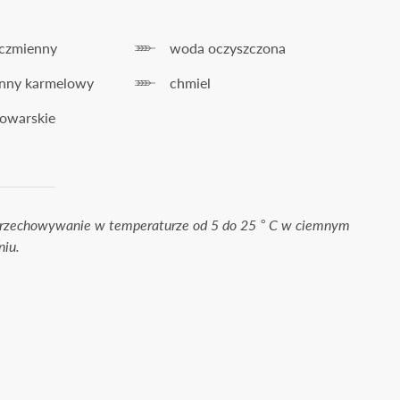
+
ęczmienny
woda oczyszczona
enny karmelowy
chmiel
owarskie
e
18 lat
?
k
Nie
rzechowywanie w temperaturze od 5 do 25 ° C w ciemnym
niu.