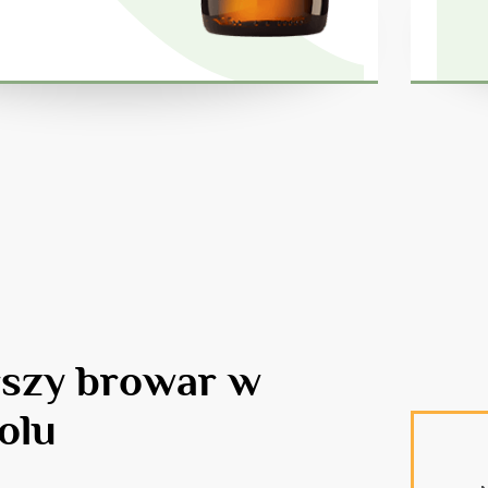
rszy browar w
olu