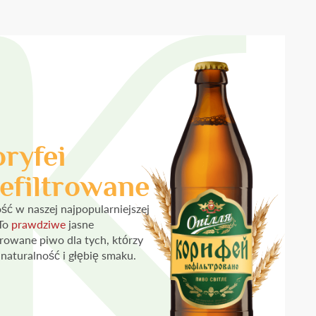
ryfei
efiltrowane
ć w naszej najpopularniejszej
 To
prawdziwe
jasne
ltrowane piwo dla tych, którzy
 naturalność i głębię smaku.