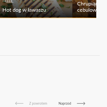
Chrupiące kr
Hot dog w ławaszu
cebulowe
Z powrotem
Naprzód