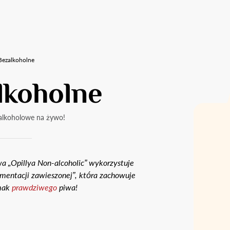
Bezalkoholne
lkoholne
alkoholowe na żywo!
wa „Opillya Non-alcoholic” wykorzystuje
rmentacji zawieszonej”, która zachowuje
smak
prawdziwego
piwa!