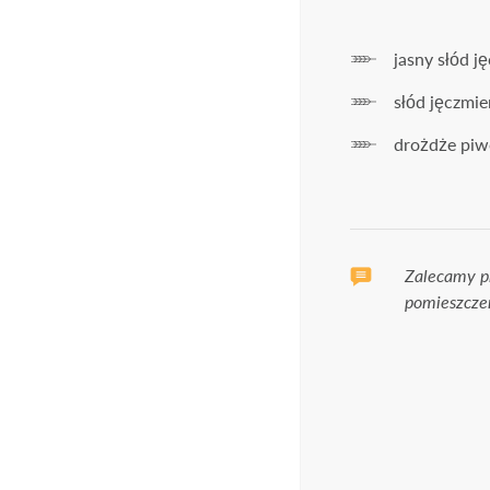
18
jasny słód j
słód jęczmi
drożdże piw
Masz ukończon
Ta
Zalecamy p
pomieszcze