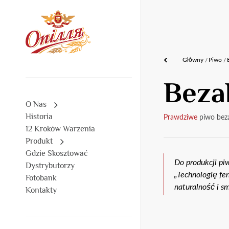
Główny
Piwo
Beza
O Nas
Historia
Prawdziwe
piwo bez
12 Kroków Warzenia
Produkt
Gdzie Skosztować
Do produkcji pi
Dystrybutorzy
„Technologię fe
Fotobank
naturalność i 
Kontakty