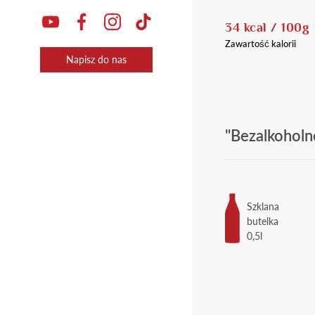
34 kcal / 100g
Zawartość kalorii
Napisz do nas
"Bezalkoholn
Szklana
butelka
0,5l