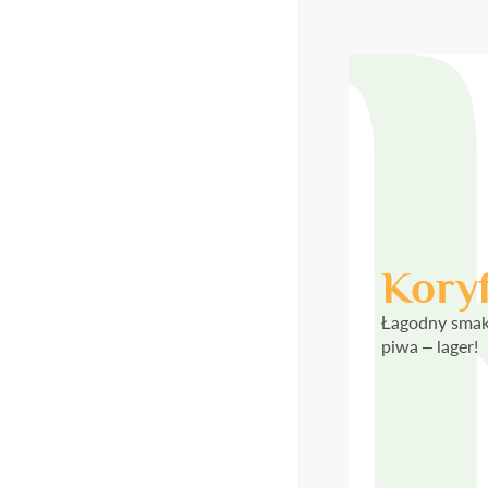
Koryf
Łagodny sma
piwa – lager!