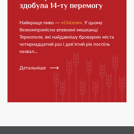
здобула 14-ту перемогу
Найкраще пиво —
«Опілля»
. У цьому
безкомпромісно впевнені мешканці
Тернополя, які найдавнішу броварню міста
чотирнадцятий раз і дев’ятий рік поспіль
назвал...
Детальніше