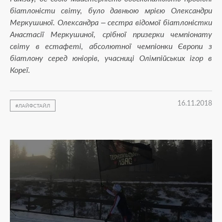
біатлоністи світу, було давньою мрією Олександри
Меркушиної. Олександра – сестра відомої біатлоністки
Анастасії Меркушиної, срібної призерки чемпіонату
світу в естафеті, абсолютної чемпіонки Європи з
біатлону серед юніорів, учасниці Олімпійських ігор в
Кореї.
16.11.2018
ЛАЙФСТАЙЛ