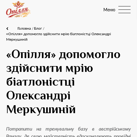
Меню
Головна
Блог
«Опілля» допомогло здійснити мрію біатлоністці Олександрі
Меркушиній
«Опілля» допомогло
здійснити мрію
біатлоністці
Олександрі
Меркушиній
Потрапити на тренувальну базу в австрійському
Рамзау, де свою майстерність вдосконалюють провідні