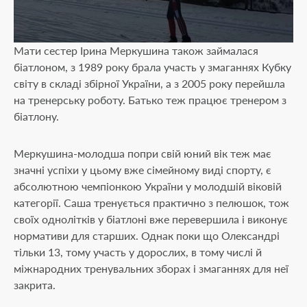
Мати сестер Ірина Меркушина також займалася
біатлоном, з 1989 року брала участь у змаганнях Кубку
світу в складі збірної України, а з 2005 року перейшла
18+
на тренерську роботу. Батько теж працює тренером з
біатлону.
Вам вже виповнилось
18 років
?
Меркушина-молодша попри свій юний вік теж має
значні успіхи у цьому вже сімейному виді спорту, є
абсолютною чемпіонкою України у молодшій віковій
Так
категорії. Саша тренується практично з пелюшок, тож
своїх однолітків у біатлоні вже перевершила і виконує
нормативи для старших. Однак поки що Олександрі
Ні
тільки 13, тому участь у дорослих, в тому числі й
міжнародних тренувальних зборах і змаганнях для неї
закрита.