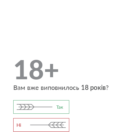
18+
Вам вже виповнилось
18 років
?
– 48 годин нон-стоп без сну і це під силу не
Так
кожному. Зголосилися лише найсміливіші. У цій
категорії брали участь лише 9 команд. Кожна
Ні
команда складалася із 2 учасників,
– розповідає