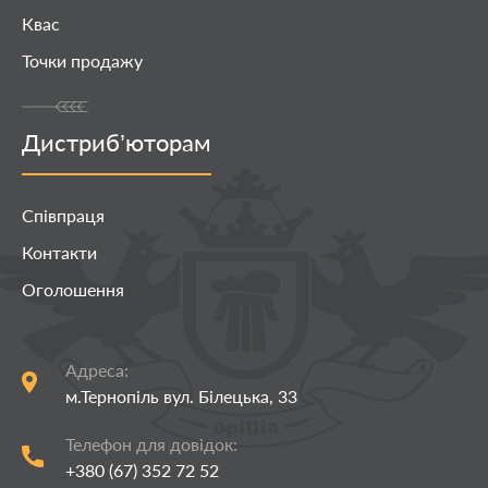
Квас
Точки продажу
Дистриб’юторам
Співпраця
Контакти
Оголошення
Адреса:
м.Тернопіль вул. Білецька, 33
Чи куштували Ви лимонади
«ТернОпілля»?
Телефон для довідок:
№1: Чи куштували Ви лимонади
+380 (67) 352 72 52
«ТернОпілля»?