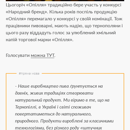
Цьогоріч «Опілля» традиційно бере участь у конкурсі
«Народний бренд». Кілька років поспіль продукцію
«Опілля» перемагало у конкурсі у своїй номінації. Тож
працівники пивоварні, мають надію, що тернополяни і
18+
цього разу віддадуть голос за улюблений хмільний
напій торгової марки «Опілля».
Голосувати
можна ТУТ
.
Вам вже виповнилось
18 років
?
Так
- Наше виробництво пива ґрунтується на
давніх, живих традиціях створювати
Ні
натуральний продукт. Ми віримо в те, що на
Тернопіллі, в Україні і світі споживач
повертатиметься до натурального,
природного. Продукти вироблені за класичними
технологіями, без різного роду «штучних