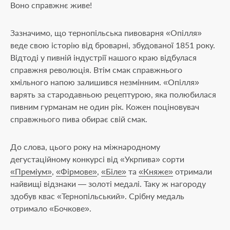
Воно справжнє живе!
Зазначимо, що тернопільська пивоварня «Опілля»
веде свою історію від броварні, збудованої 1851 року.
Відтоді у пивній індустрії нашого краю відбулася
справжня революція. Втім смак справжнього
хмільного напою залишився незмінним. «Опілля»
варять за стародавньою рецептурою, яка полюбилася
пивним гурманам не один рік. Кожен поціновувач
справжнього пива обирає свій смак.
До слова, цього року на міжнародному
дегустаційному конкурсі від «Укрпива» сорти
«Преміум»
,
«Фірмове»
,
«Біле»
та
«Княже»
отримали
найвищі відзнаки — золоті медалі. Таку ж нагороду
здобув квас «Тернопільський». Срібну медаль
отримало «Бочкове».