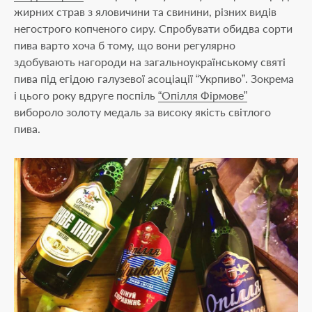
жирних страв з яловичини та свинини, різних видів
негострого копченого сиру. Спробувати обидва сорти
пива варто хоча б тому, що вони регулярно
здобувають нагороди на загальноукраїнському святі
пива під егідою галузевої асоціації “Укрпиво”. Зокрема
і цього року вдруге поспіль
“Опілля Фірмове”
вибороло золоту медаль за високу якість світлого
пива.