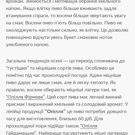
врожай. Змінюється і мотивація обрання хмільного
напою. Якщо влітку пиво більше вживають задля
втамування спраги, то восени більше звертають увагу
на смак. Восени пиво п’ють більш повільно. Пиво не
охолоджують настільки сильно, як влітку. Це дозволяє
повноцінно відчути увесь букет смакових ноток
18+
улюбленого напою.
Загальна тенденція осені — це перехід споживача до
“густіших” та міцніших сортів пива. Особливо це
Вам вже виповнилось
18 років
?
помітно під час прохолодної погоди. Адже міцніше
пиво дарує не лише смак, але й легку теплоту. Як
правило, восени обирають міцніші лагери такі, як
Так
“Опілля Фірмове”
. Цей сорт пива має легкий винний
присмак і виражений хмільний та солодовий аромат. У
Ні
лінійці продукції
“Опілля”
це пиво потребує довшого
часу для виготовлення, близько 60 діб. Для
прохолодної пори підійде також
“Опілля
Гайдамацьке”
. Найкраще пасуватимуть міцні лагеридо