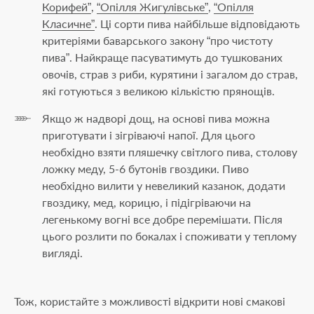
Корифей”
,
“Опілля Жигулівське”
,
“Опілля
Класичне”
. Ці сорти пива найбільше відповідають
критеріями баварського закону “про чистоту
пива”. Найкраще пасуватимуть до тушкованих
овочів, страв з риби, курятини і загалом до страв,
які готуються з великою кількістю прянощів.
Якщо ж надворі дощ, на основі пива можна
приготувати і зігріваючі напої. Для цього
необхідно взяти пляшечку світлого пива, столову
ложку меду, 5-6 бутонів гвоздики. Пиво
необхідно вилити у невеликий казанок, додати
гвоздику, мед, корицю, і підігріваючи на
легенькому вогні все добре перемішати. Після
цього розлити по бокалах і споживати у теплому
вигляді.
Тож, користайте з можливості відкрити нові смакові