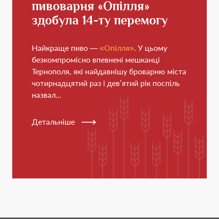
пивоварня «Опілля»
здобула 14-ту перемогу
Найкраще пиво —
«Опілля»
. У цьому
безкомпромісно впевнені мешканці
Тернополя, які найдавнішу броварню міста
чотирнадцятий раз і дев’ятий рік поспіль
назвал...
Детальніше