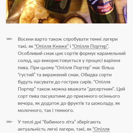
Восени варто також спробувати темні лагери
такі, як
“Опілля Княже”
і
“Опілля Портер”
.
Особливий смак цих сортів формує карамельний
солод, що використовується у процесі варіння
пива. При цьому “Опілля Портер” має більш
“густий” та виражений смак. Обидва сорти
будуть пасувати до гострих сирів. “Опілля
Портер” також можна вважати “десертним”. Цей
сорт пива пасуватиме до приємного осіннього
вечора, як додаток до фруктів та шоколаду, як
молочного, так і темного.
У теплі дні “бабиного літа” зберігають
актуальність легкі лагери, такі, як
“Опілля