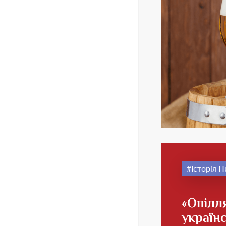
Історія П
«Опілл
україн