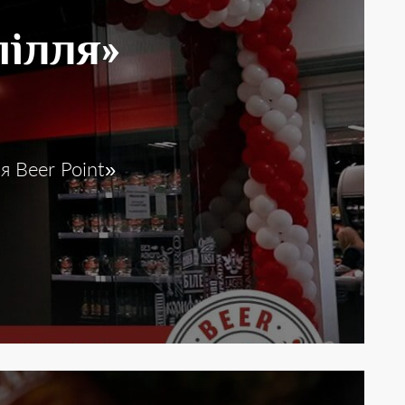
пілля»
я Beer Point»