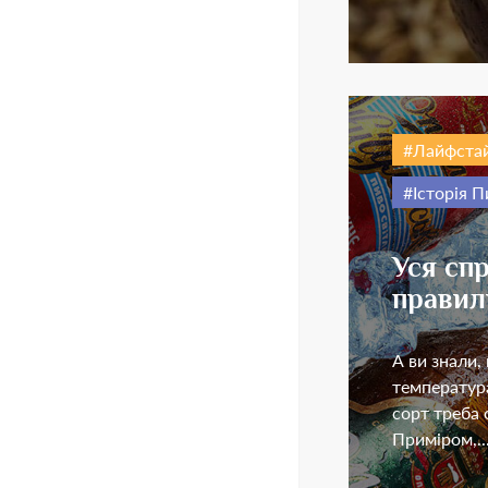
Лайфста
Історія П
Уся спр
правил
А ви знали,
температура
сорт треба 
Приміром,..