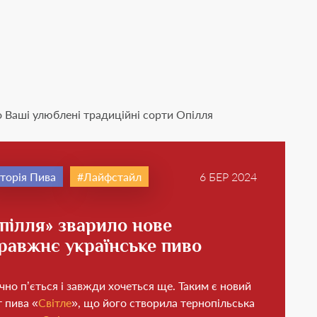
ро Ваші улюблені традиційні сорти Опілля
сторія Пива
Лайфстайл
6 БЕР 2024
пілля» зварило нове
равжнє українське пиво
но п’ється і завжди хочеться ще. Таким є новий
 пива «
Світле
», що його створила тернопільська