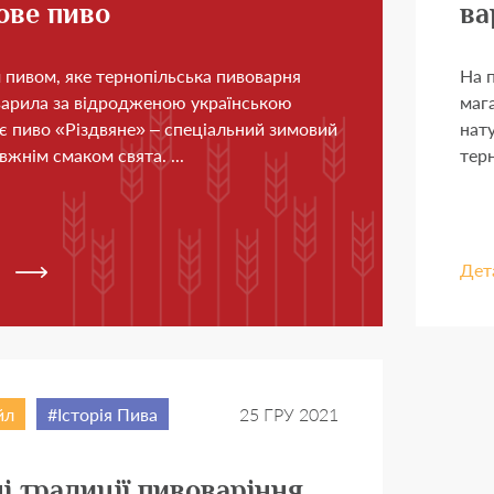
ове пиво
ва
+
 пивом, яке тернопільська пивоварня
На 
варила за відродженою українською
маг
є пиво «Різдвяне» – спеціальний зимовий
нат
вжнім смаком свята. ...
терн
нилось
18 років
?
к
Ні
Дет
йл
Історія Пива
25 ГРУ 2021
і традиції пивоваріння