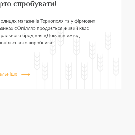
рто спробувати!
полицях магазинів Тернополя та у фірмових
азинах «Опілля» продається живий квас
урального бродіння «Домашній» від
опільського виробника. ...
альніше