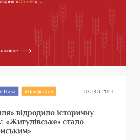
оварня «
Опілля
». ...
альніше
ія Пива
Лайфстайл
10 ЛЮТ 2024
лля» відродило історичну
у: «Жигулівське» стало
енським»