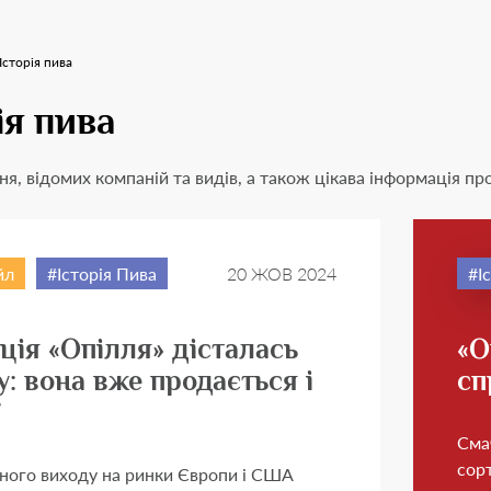
Історія пива
ія пива
ння, відомих компаній та видів, а також цікава інформація п
йл
Історія Пива
20 ЖОВ 2024
І
ція «Опілля» дісталась
«О
: вона вже продається і
сп
Смач
сорт
шного виходу на ринки Європи і США