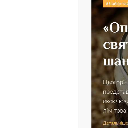
Лайфста
«Оп
свя
шан
Цьогоріч
представ
ексклюзи
лімітова
Детальніше