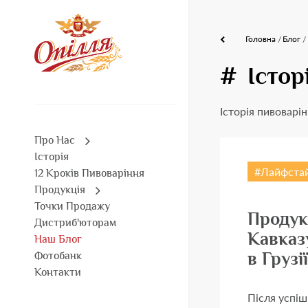
Головна
Блог
Істор
Історія пивоварі
Про Нас
Історія
Лайфста
12 Кроків Пивоваріння
Продукція
Точки Продажу
Продук
Дистриб'юторам
Кавказу
Наш Блог
в Грузії
Фотобанк
Контакти
Після успі