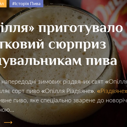
йл
Історія Пива
ілля» приготувало
тковий сюрприз
увальникам пива
 напередодні зимових різдвяних свят «Опіл
ляє сорт пиво «Опілля Різдвяне».
«Різдвяне
вне пиво, яке спеціально зварене до новоріч
ною...