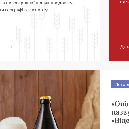
пив
ька пивоварня «Опілля» продовжує
 географію експорту. ...
Дет
Істор
«Опі
назв
«Від