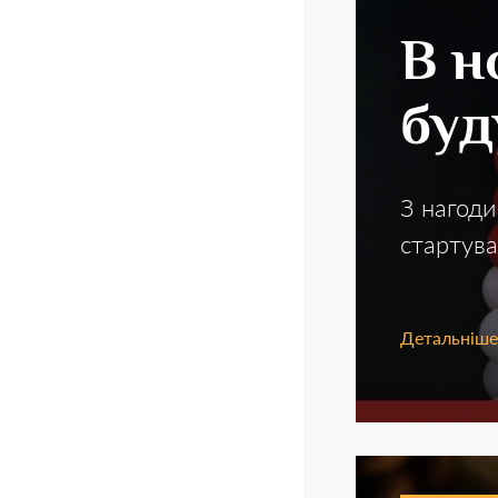
В н
буд
З нагоди
стартува
Детальніше