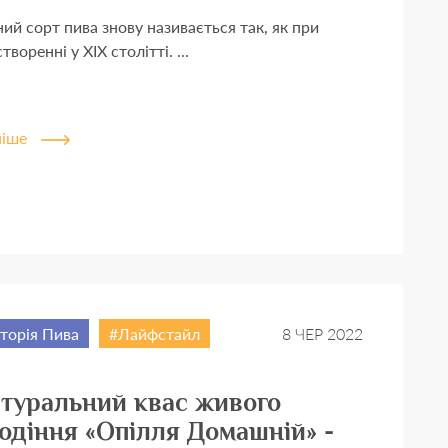
ий сорт пива знову називається так, як при
творенні у ХІХ столітті. ...
ніше
сторія Пива
Лайфстайл
8 ЧЕР 2022
туральний квас живого
одіння «Опілля Домашній» -