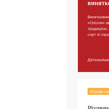
винятк
18
Винятковим
«Опілля» з
традицією, 
сорт зі спра
Вам вже випов
Та
Детальніше
Лайфста
Різдвян