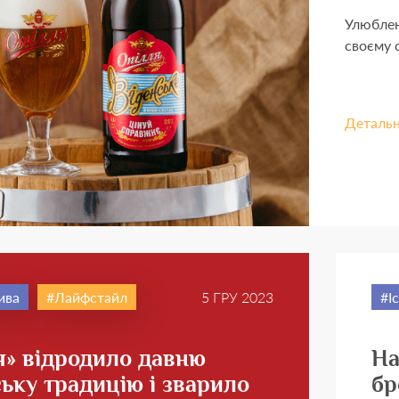
Улюблен
своєму с
Деталь
ива
Лайфстайл
5 ГРУ 2023
І
я» відродило давню
На
ську традицію і зварило
бр