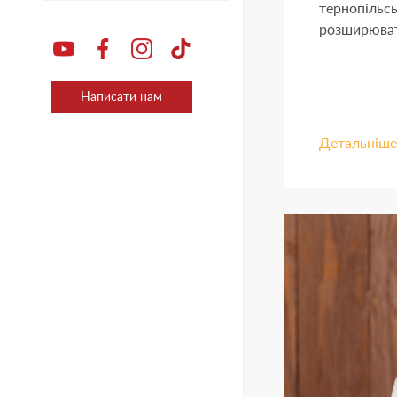
тернопільс
розширювати
Написати нам
Детальніше