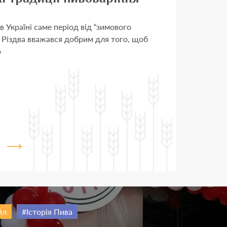
в Україні саме період від “зимового
 Різдва вважався добрим для того, щоб
о
йл
Історія Пива