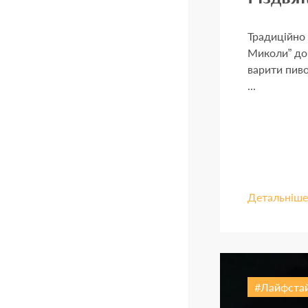
Традиційно 
Миколи” до
варити пив
...
Детальніше
Лайфста