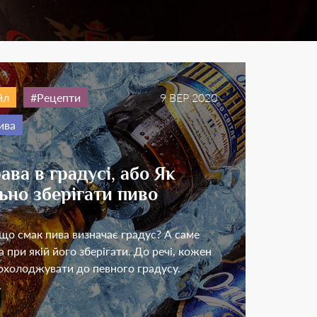
йл
Рецепти
9 ВЕР 2020
ива
ава в градусі, або Як
ьно зберігати пиво
 що смак пива визначає градус? А саме
 при якій його зберігати. До речі, кожен
охолоджувати до певного градусу.
.